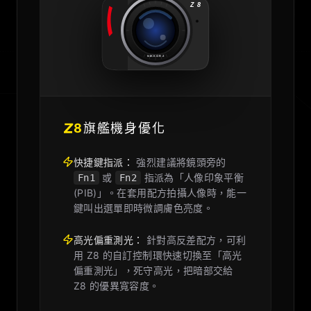
Z 8
NIKKOR Z
8
旗艦機身優化
快捷鍵指派：
強烈建議將鏡頭旁的
或
指派為「人像印象平衡
Fn1
Fn2
(PIB)」。在套用配方拍攝人像時，能一
鍵叫出選單即時微調膚色亮度。
高光偏重測光：
針對高反差配方，可利
用 Z8 的自訂控制環快速切換至「高光
偏重測光」，死守高光，把暗部交給
Z8 的優異寬容度。